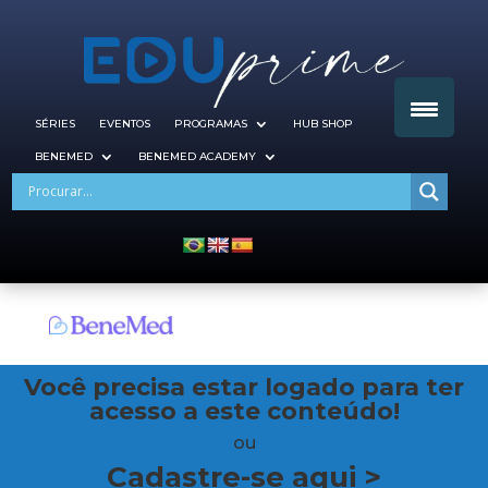
SÉRIES
EVENTOS
PROGRAMAS
HUB SHOP
BENEMED
BENEMED ACADEMY
Você precisa estar logado para ter
acesso a este conteúdo!
ou
Cadastre-se aqui >