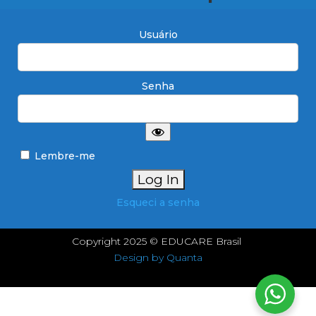
Usuário
Senha
Lembre-me
Esqueci a senha
Copyright 2025 © EDUCARE Brasil
Design by Quanta