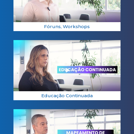
Play
00:51
Fóruns, Workshops
Play
00:49
Educação Continuada