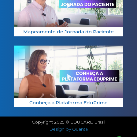
Play
01:16
Mapeamento de Jornada do Paciente
Play
00:41
Conheça a Plataforma EduPrime
Copyright 2025 © EDUCARE Brasil
Design by Quanta