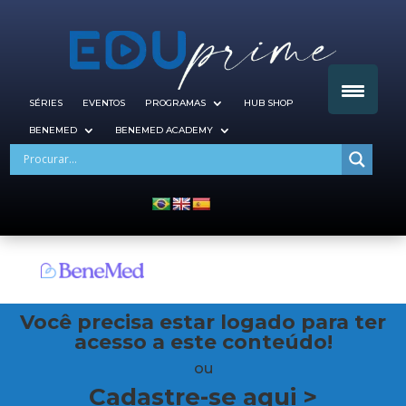
SÉRIES
EVENTOS
PROGRAMAS
HUB SHOP
BENEMED
BENEMED ACADEMY
Você precisa estar logado para ter
acesso a este conteúdo!
ou
Cadastre-se aqui >