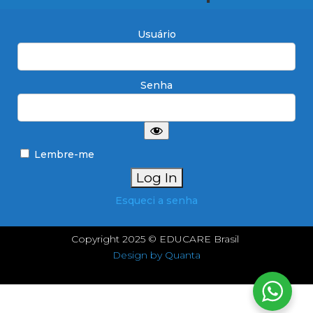
Usuário
Senha
Lembre-me
Esqueci a senha
Copyright 2025 © EDUCARE Brasil
Design by Quanta