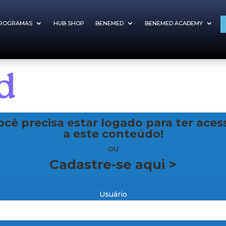
ROGRAMAS
HUB SHOP
BENEMED
BENEMED ACADEMY
ocê precisa estar logado para ter aces
a este conteúdo!
ou
Cadastre-se aqui >
Usuário