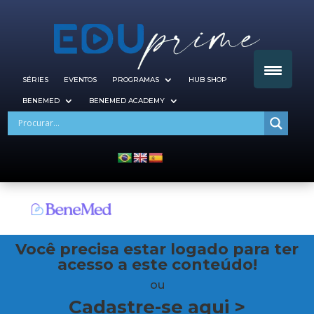
SÉRIES
EVENTOS
PROGRAMAS
HUB SHOP
BENEMED
BENEMED ACADEMY
Você precisa estar logado para ter
acesso a este conteúdo!
ou
Cadastre-se aqui >