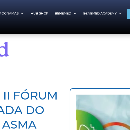
ROGRAMAS
HUB SHOP
BENEMED
BENEMED ACADEMY
 II FÓRUM
ADA DO
 ASMA