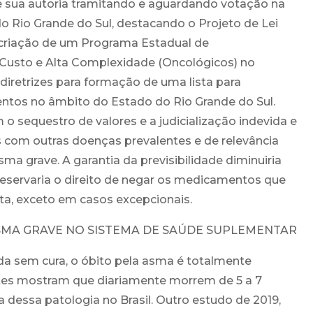
 sua autoria tramitando e aguardando votação na
do Rio Grande do Sul, destacando o Projeto de Lei
 criação de um Programa Estadual de
Custo e Alta Complexidade (Oncológicos) no
diretrizes para formação de uma lista para
tos no âmbito do Estado do Rio Grande do Sul.
am o sequestro de valores e a judicialização indevida e
s com outras doenças prevalentes e de relevância
ma grave. A garantia da previsibilidade diminuiria
reservaria o direito de negar os medicamentos que
sta, exceto em casos excepcionais.
MA GRAVE NO SISTEMA DE SAÚDE SUPLEMENTAR
da sem cura, o óbito pela asma é totalmente
ntes mostram que diariamente morrem de 5 a 7
dessa patologia no Brasil. Outro estudo de 2019,