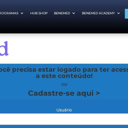
ROGRAMAS
HUB SHOP
BENEMED
BENEMED ACADEMY
ocê precisa estar logado para ter aces
a este conteúdo!
ou
Cadastre-se aqui >
Usuário