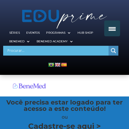
SÉRIES
EVENTOS
PROGRAMAS
HUB SHOP
BENEMED
BENEMED ACADEMY
Você precisa estar logado para ter
acesso a este conteúdo!
ou
Cadastre-se aqui >