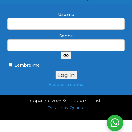
Usuário
Senha
Lembre-me
Esqueci a senha
Copyright 2025 © EDUCARE Brasil
Design by Quanta