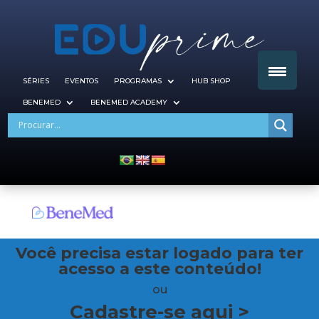
SÉRIES
EVENTOS
PROGRAMAS
HUB SHOP
BENEMED
BENEMED ACADEMY
Você precisa estar logado para ter
acesso a este conteúdo!
ou
Cadastre-se aqui >