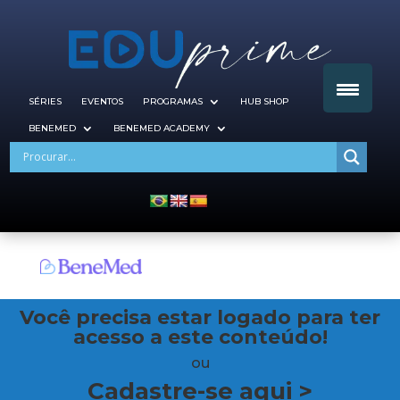
SÉRIES
EVENTOS
PROGRAMAS
HUB SHOP
BENEMED
BENEMED ACADEMY
Você precisa estar logado para ter
acesso a este conteúdo!
ou
Cadastre-se aqui >