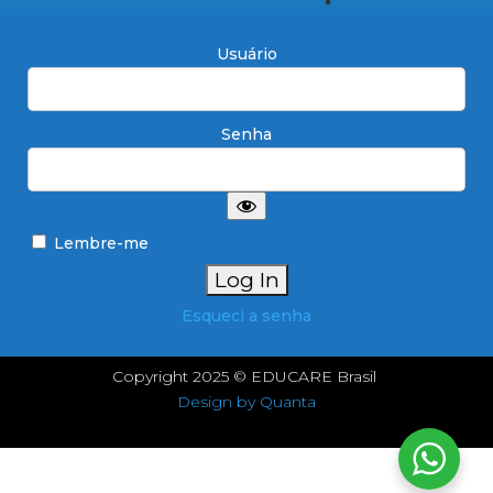
Usuário
Senha
Lembre-me
Esqueci a senha
Copyright 2025 © EDUCARE Brasil
Design by Quanta