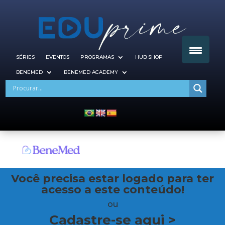
SÉRIES
EVENTOS
PROGRAMAS
HUB SHOP
BENEMED
BENEMED ACADEMY
Você precisa estar logado para ter
acesso a este conteúdo!
ou
Cadastre-se aqui >