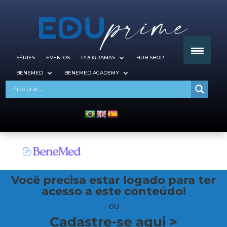
SÉRIES
EVENTOS
PROGRAMAS
HUB SHOP
BENEMED
BENEMED ACADEMY
Você precisa estar logado para ter
acesso a este conteúdo!
ou
Cadastre-se aqui >