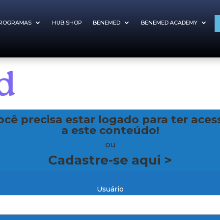
ROGRAMAS
HUB SHOP
BENEMED
BENEMED ACADEMY
ocê precisa estar logado para ter aces
a este conteúdo!
ou
Cadastre-se aqui >
Usuário