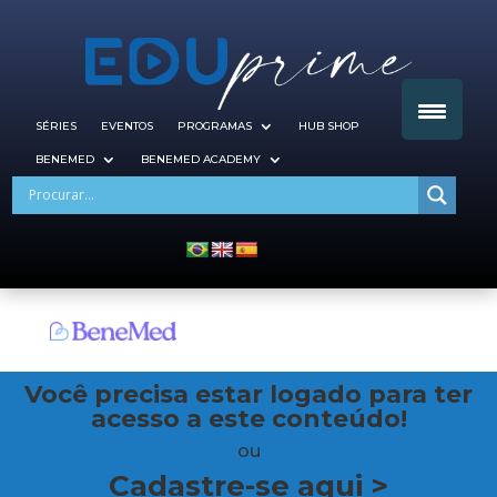
SÉRIES
EVENTOS
PROGRAMAS
HUB SHOP
BENEMED
BENEMED ACADEMY
Você precisa estar logado para ter
acesso a este conteúdo!
ou
Cadastre-se aqui >