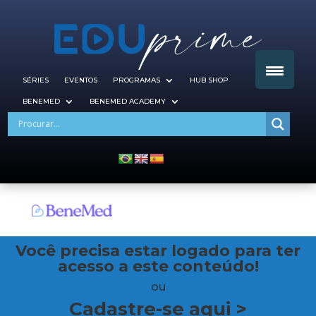
SÉRIES
EVENTOS
PROGRAMAS
HUB SHOP
BENEMED
BENEMED ACADEMY
Você precisa estar logado para ter
acesso a este conteúdo!
ou
Cadastre-se aqui >