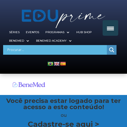
SÉRIES
EVENTOS
PROGRAMAS
HUB SHOP
BENEMED
BENEMED ACADEMY
Você precisa estar logado para ter
acesso a este conteúdo!
ou
Cadastre-se aqui >